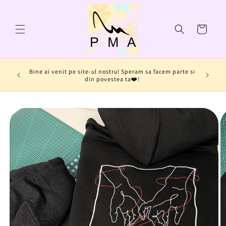
Salt la
conținut
Coș
In p
Bine ai venit pe site-ul nostru! Speram sa facem parte si
“DIMEN
din povestea ta❤️!
p
Salt la
informațiile
despre
produs