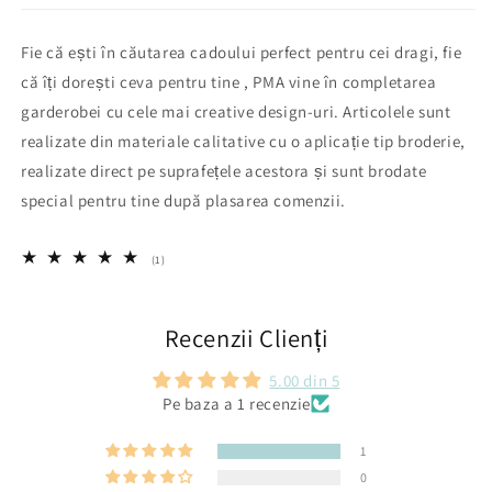
Fie că ești în căutarea cadoului perfect pentru cei dragi, fie
că îți dorești ceva pentru tine , PMA vine în completarea
garderobei cu cele mai creative design-uri. Articolele sunt
realizate din materiale calitative cu o aplicație tip broderie,
realizate direct pe suprafețele
acestora și sunt brodate
special pentru tine după plasarea comenzii.
1
(1)
total
recenzii
Recenzii Clienți
5.00 din 5
Pe baza a 1 recenzie
1
0