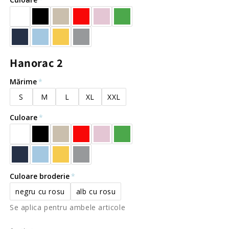
Hanorac 2
Mărime
S
M
L
XL
XXL
Culoare
Culoare broderie
negru cu rosu
alb cu rosu
Se aplica pentru ambele articole