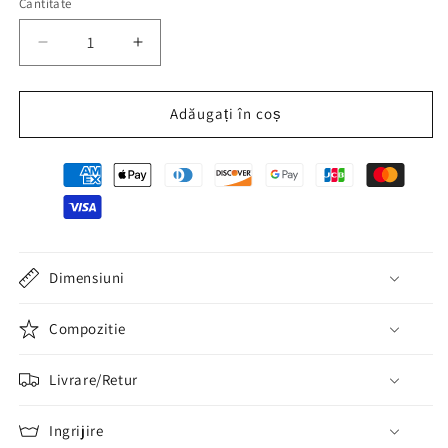
Cantitate
Reduceți
Creșteți
cantitatea
cantitatea
pentru
pentru
Set
Set
Adăugați în coș
cuplu
cuplu
Pinky
Pinky
Supported payment methods
Swear
Swear
Dimensiuni
Compozitie
Livrare/Retur
Ingrijire