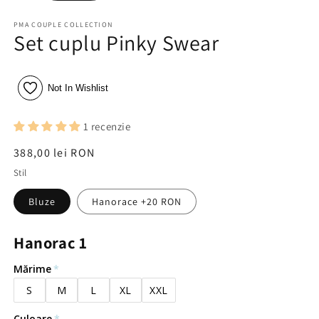
PMA COUPLE COLLECTION
Set cuplu Pinky Swear
Not In Wishlist
1 recenzie
Preț
388,00 lei RON
obișnuit
Stil
Bluze
Hanorace +20 RON
Hanorac 1
Mărime
S
M
L
XL
XXL
Culoare